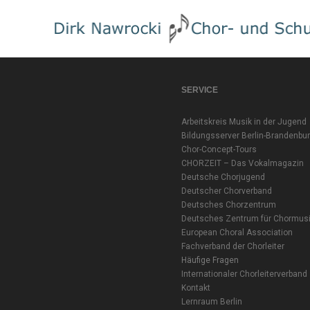
SERVICE
Arbeitskreis Musik in der Jugend
Bildungsserver Berlin-Brandenbu
Chor-Concept-Tours
CHORZEIT – Das Vokalmagazin
Deutsche Chorjugend
Deutscher Chorverband
Deutsches Chorzentrum
Deutsches Zentrum für Chormus
European Choral Association
Fachverband der Chorleiter
Häufige Fragen
Internationaler Chorleiterverband
Kontakt
Lernraum Berlin